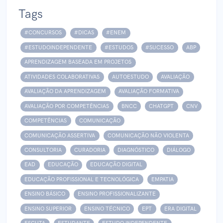
Tags
#CONCURSOS
#DICAS
#ENEM
#ESTUDOINDEPENDENTE
#ESTUDOS
#SUCESSO
ABP
APRENDIZAGEM BASEADA EM PROJETOS
ATIVIDADES COLABORATIVAS
AUTOESTUDO
AVALIAÇÃO
AVALIAÇÃO DA APRENDIZAGEM
AVALIAÇÃO FORMATIVA
AVALIAÇÃO POR COMPETÊNCIAS
BNCC
CHATGPT
CNV
COMPETÊNCIAS
COMUNICAÇÃO
COMUNICAÇÃO ASSERTIVA
COMUNICAÇÃO NÃO VIOLENTA
CONSULTORIA
CURADORIA
DIAGNÓSTICO
DIÁLOGO
EAD
EDUCAÇÃO
EDUCAÇÃO DIGITAL
EDUCAÇÃO PROFISSIONAL E TECNOLÓGICA
EMPATIA
ENSINO BÁSICO
ENSINO PROFISSIONALIZANTE
ENSINO SUPERIOR
ENSINO TÉCNICO
EPT
ERA DIGITAL