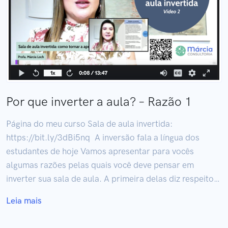
Por que inverter a aula? – Razão 1
Página do meu curso Sala de aula invertida:
https://bit.ly/3dBi5nq A inversão fala a língua dos
estudantes de hoje Vamos apresentar para vocês
algumas razões pelas quais você deve pensar em
inverter sua sala de aula. A primeira delas diz respeito…
Leia mais