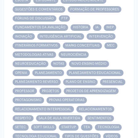
ESCUTA
ESTUDANTE
ESTUDO INDEPENDENTE
SUGESTÕES E COMENTÁRIOS
FORMAÇÃO DE PROFESSORES
FÓRUNS DE DISCUSSÃO
FTP
FUNDAMENTOS DA AVALIAÇÃO
HISTÓRIA
IA
INEP
INOVAÇÃO
INTELIGÊNCIA ARTIFICIAL
INTERVENÇÃO
ITINERÁRIOS FORMATIVOS
MAPAS CONCEITUAIS
MEC
METODOLOGIAS ATIVAS
NEUROCIÊNCIA
NEUROEDUCAÇÃO
NOTAS
NOVO ENSINO MÉDIO
OPENIA
PLANEJAMENTO
PLANEJAMENTO EDUCACIONAL
PLANEJAMENTO REVERSO
PLANO DE ENSINO
PRESENCIAL
PROFESSOR
PROJETOS
PROJETOS DE APRENDIZAGEM
PROTAGONISMO
PROVAS OPERATÓRIAS
RELACIONAMENTO INTERPESSOAL
RELACIONAMENTOS
RESPEITO
SALA DE AULA INVERTIDA
SENTIMENTOS
SETEC
SOFT SKILLS
STARTUP
TEA
TECNOLOGIA
TECNOLOGIA EDUCIONAL
TIPOS DE QUESTÕES
VÍDEOS