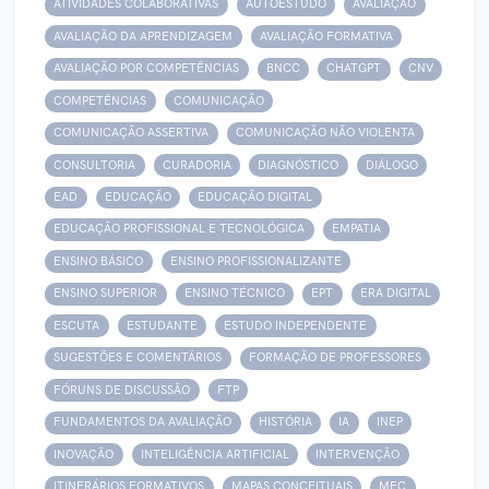
ATIVIDADES COLABORATIVAS
AUTOESTUDO
AVALIAÇÃO
AVALIAÇÃO DA APRENDIZAGEM
AVALIAÇÃO FORMATIVA
AVALIAÇÃO POR COMPETÊNCIAS
BNCC
CHATGPT
CNV
COMPETÊNCIAS
COMUNICAÇÃO
COMUNICAÇÃO ASSERTIVA
COMUNICAÇÃO NÃO VIOLENTA
CONSULTORIA
CURADORIA
DIAGNÓSTICO
DIÁLOGO
EAD
EDUCAÇÃO
EDUCAÇÃO DIGITAL
EDUCAÇÃO PROFISSIONAL E TECNOLÓGICA
EMPATIA
ENSINO BÁSICO
ENSINO PROFISSIONALIZANTE
ENSINO SUPERIOR
ENSINO TÉCNICO
EPT
ERA DIGITAL
ESCUTA
ESTUDANTE
ESTUDO INDEPENDENTE
SUGESTÕES E COMENTÁRIOS
FORMAÇÃO DE PROFESSORES
FÓRUNS DE DISCUSSÃO
FTP
FUNDAMENTOS DA AVALIAÇÃO
HISTÓRIA
IA
INEP
INOVAÇÃO
INTELIGÊNCIA ARTIFICIAL
INTERVENÇÃO
ITINERÁRIOS FORMATIVOS
MAPAS CONCEITUAIS
MEC