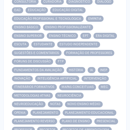
CONSULTORIA
CURADORIA
DIAGNÓSTICO
DIÁLOGO
EAD
EDUCAÇÃO
EDUCAÇÃO DIGITAL
EDUCAÇÃO PROFISSIONAL E TECNOLÓGICA
EMPATIA
ENSINO BÁSICO
ENSINO PROFISSIONALIZANTE
ENSINO SUPERIOR
ENSINO TÉCNICO
EPT
ERA DIGITAL
ESCUTA
ESTUDANTE
ESTUDO INDEPENDENTE
SUGESTÕES E COMENTÁRIOS
FORMAÇÃO DE PROFESSORES
FÓRUNS DE DISCUSSÃO
FTP
FUNDAMENTOS DA AVALIAÇÃO
HISTÓRIA
IA
INEP
INOVAÇÃO
INTELIGÊNCIA ARTIFICIAL
INTERVENÇÃO
ITINERÁRIOS FORMATIVOS
MAPAS CONCEITUAIS
MEC
METODOLOGIAS ATIVAS
NEUROCIÊNCIA
NEUROEDUCAÇÃO
NOTAS
NOVO ENSINO MÉDIO
OPENIA
PLANEJAMENTO
PLANEJAMENTO EDUCACIONAL
PLANEJAMENTO REVERSO
PLANO DE ENSINO
PRESENCIAL
PROFESSOR
PROJETOS
PROJETOS DE APRENDIZAGEM