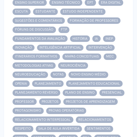
ENSINO SUPERIOR
ENSINO TÉCNICO
EPT
ERA DIGITAL
ESCUTA
ESTUDANTE
ESTUDO INDEPENDENTE
SUGESTÕES E COMENTÁRIOS
FORMAÇÃO DE PROFESSORES
FÓRUNS DE DISCUSSÃO
FTP
FUNDAMENTOS DA AVALIAÇÃO
HISTÓRIA
IA
INEP
INOVAÇÃO
INTELIGÊNCIA ARTIFICIAL
INTERVENÇÃO
ITINERÁRIOS FORMATIVOS
MAPAS CONCEITUAIS
MEC
METODOLOGIAS ATIVAS
NEUROCIÊNCIA
NEUROEDUCAÇÃO
NOTAS
NOVO ENSINO MÉDIO
OPENIA
PLANEJAMENTO
PLANEJAMENTO EDUCACIONAL
PLANEJAMENTO REVERSO
PLANO DE ENSINO
PRESENCIAL
PROFESSOR
PROJETOS
PROJETOS DE APRENDIZAGEM
PROTAGONISMO
PROVAS OPERATÓRIAS
RELACIONAMENTO INTERPESSOAL
RELACIONAMENTOS
RESPEITO
SALA DE AULA INVERTIDA
SENTIMENTOS