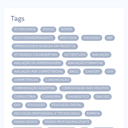
Tags
#CONCURSOS
#DICAS
#ENEM
#ESTUDOINDEPENDENTE
#ESTUDOS
#SUCESSO
ABP
APRENDIZAGEM BASEADA EM PROJETOS
ATIVIDADES COLABORATIVAS
AUTOESTUDO
AVALIAÇÃO
AVALIAÇÃO DA APRENDIZAGEM
AVALIAÇÃO FORMATIVA
AVALIAÇÃO POR COMPETÊNCIAS
BNCC
CHATGPT
CNV
COMPETÊNCIAS
COMUNICAÇÃO
COMUNICAÇÃO ASSERTIVA
COMUNICAÇÃO NÃO VIOLENTA
CONSULTORIA
CURADORIA
DIAGNÓSTICO
DIÁLOGO
EAD
EDUCAÇÃO
EDUCAÇÃO DIGITAL
EDUCAÇÃO PROFISSIONAL E TECNOLÓGICA
EMPATIA
ENSINO BÁSICO
ENSINO PROFISSIONALIZANTE